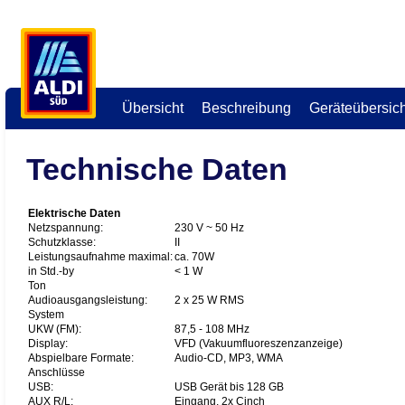
Übersicht
Beschreibung
Geräteübersich
Technische Daten
Elektrische Daten
Netzspannung:
230 V ~ 50 Hz
Schutzklasse:
II
Leistungsaufnahme maximal:
ca. 70W
in Std.-by
< 1 W
Ton
Audioausgangsleistung:
2 x 25 W RMS
System
UKW (FM):
87,5 - 108 MHz
Display:
VFD (Vakuumfluoreszenzanzeige)
Abspielbare Formate:
Audio-CD, MP3, WMA
Anschlüsse
USB:
USB Gerät bis 128 GB
AUX R/L:
Eingang, 2x Cinch