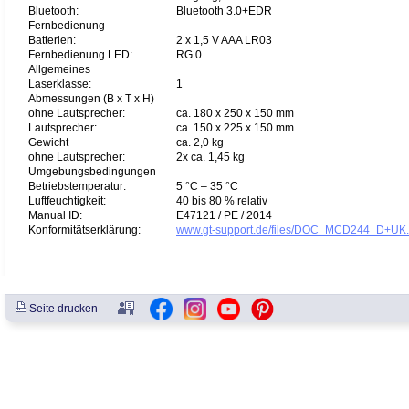
Bluetooth:
Bluetooth 3.0+EDR
Fernbedienung
Batterien:
2 x 1,5 V AAA LR03
Fernbedienung LED:
RG 0
Allgemeines
Laserklasse:
1
Abmessungen (B x T x H)
ohne Lautsprecher:
ca. 180 x 250 x 150 mm
Lautsprecher:
ca. 150 x 225 x 150 mm
Gewicht
ca. 2,0 kg
ohne Lautsprecher:
2x ca. 1,45 kg
Umgebungsbedingungen
Betriebstemperatur:
5 °C – 35 °C
Luftfeuchtigkeit:
40 bis 80 % relativ
Manual ID:
E47121 / PE / 2014
Konformitätserklärung:
www.gt-support.de/files/DOC_MCD244_D+UK.
Seite drucken