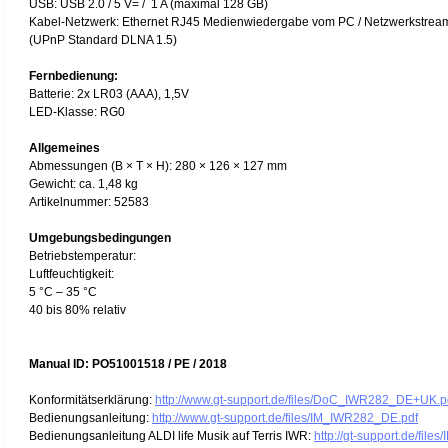
USB: USB 2.0 / 5 V= / 1 A (maximal 128 GB)
Kabel-Netzwerk: Ethernet RJ45 Medienwiedergabe vom PC / Netzwerkstrea
(UPnP Standard DLNA 1.5)
Fernbedienung:
Batterie: 2x LR03 (AAA), 1,5V
LED-Klasse: RG0
Allgemeines
Abmessungen (B × T × H): 280 × 126 × 127 mm
Gewicht: ca. 1,48 kg
Artikelnummer: 52583
Umgebungsbedingungen
Betriebstemperatur:
Luftfeuchtigkeit:
5 °C – 35 °C
40 bis 80% relativ
Manual ID: PO51001518 / PE / 2018
Konformitätserklärung:
http://www.gt-support.de/files/DoC_IWR282_DE+UK.p
Bedienungsanleitung:
http://www.gt-support.de/files/IM_IWR282_DE.pdf
Bedienungsanleitung ALDI life Musik auf Terris IWR:
http://gt-support.de/fil