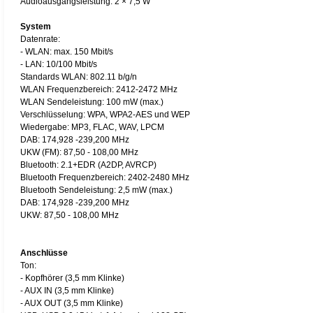
Audioausgangsleistung: 2 × 7,5 W
System
Datenrate:
- WLAN: max. 150 Mbit/s
- LAN: 10/100 Mbit/s
Standards WLAN: 802.11 b/g/n
WLAN Frequenzbereich: 2412-2472 MHz
WLAN Sendeleistung: 100 mW (max.)
Verschlüsselung: WPA, WPA2-AES und WEP
Wiedergabe: MP3, FLAC, WAV, LPCM
DAB: 174,928 -239,200 MHz
UKW (FM): 87,50 - 108,00 MHz
Bluetooth: 2.1+EDR (A2DP, AVRCP)
Bluetooth Frequenzbereich: 2402-2480 MHz
Bluetooth Sendeleistung: 2,5 mW (max.)
DAB: 174,928 -239,200 MHz
UKW: 87,50 - 108,00 MHz
Anschlüsse
Ton:
- Kopfhörer (3,5 mm Klinke)
- AUX IN (3,5 mm Klinke)
- AUX OUT (3,5 mm Klinke)