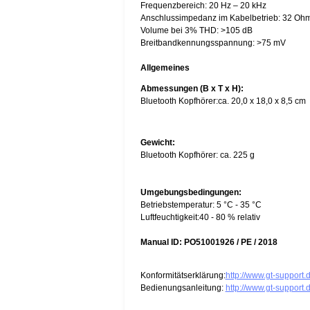
Frequenzbereich: 20 Hz – 20 kHz
Anschlussimpedanz im Kabelbetrieb: 32 O
Volume bei 3% THD: >105 dB
Breitbandkennungsspannung: >75 mV
Allgemeines
Abmessungen (B x T x H):
Bluetooth Kopfhörer:ca. 20,0 x 18,0 x 8,5 cm
Gewicht:
Bluetooth Kopfhörer: ca. 225 g
Umgebungsbedingungen:
Betriebstemperatur: 5 °C - 35 °C
Luftfeuchtigkeit:40 - 80 % relativ
Manual ID: PO51001926 / PE / 2018
Konformitätserklärung:
http://www.gt-suppor
Bedienungsanleitung:
http://www.gt-support