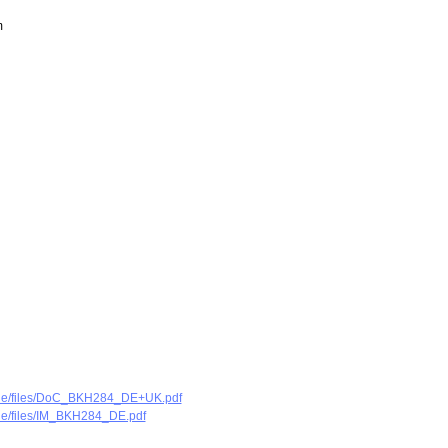
hm
t.de/files/DoC_BKH284_DE+UK.pdf
.de/files/IM_BKH284_DE.pdf