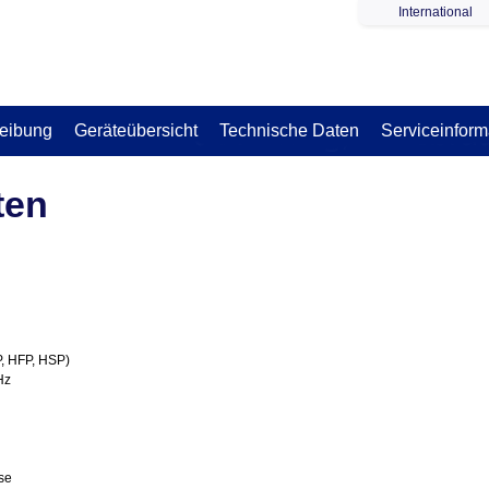
International
eibung
Geräteübersicht
Technische Daten
Serviceinform
ten
, HFP, HSP)
Hz
se