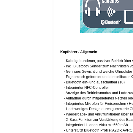
Kopfhörer / Allgemein
:
- Kabelgebundener, passiver Betrieb über 
- Inkl. Bluetooth Sender zum Nachrüsten v
- Geringes Gewicht und weiche Ohrpolster 
- Ergnomisch geformter und einstellbarer K
- Bluetooth ein- und ausschaltbar (10)
- Integrierter NFC-Controller
- Anzeige des Betriebsmodus und Ladezus
- Aufladbar durch mitgeliefertes Netzteil o
- Integriertes Mikrofon für Freisprechen / H
- Hochwertiges Design durch gummierte O
- Wiedergabe- und Anruffunktionen über T
- X-Bass Funktion zur Verstärkung des Bass
- Integrierter Li-Ionen-Akku mit 550 mAh
- Unterstützt Bluetooth Profile: A2DP, AVR