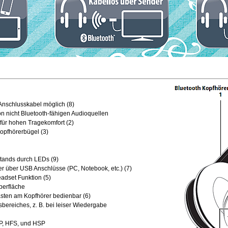
Anschlusskabel möglich (8)
on nicht Bluetooth-fähigen Audioquellen
für hohen Tragekomfort (2)
opfhörerbügel (3)
tands durch LEDs (9)
der über USB Anschlüsse (PC, Notebook, etc.) (7)
eadset Funktion (5)
berfläche
asten am Kopfhörer bedienbar (6)
bereiches, z. B. bei leiser Wiedergabe
CP, HFS, und HSP