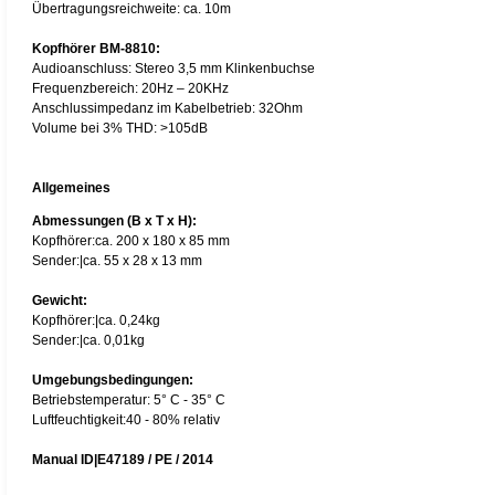
Übertragungsreichweite: ca. 10m
Kopfhörer BM-8810:
Audioanschluss: Stereo 3,5 mm Klinkenbuchse
Frequenzbereich: 20Hz – 20KHz
Anschlussimpedanz im Kabelbetrieb: 32Ohm
Volume bei 3% THD: >105dB
Allgemeines
Abmessungen (B x T x H):
Kopfhörer:ca. 200 x 180 x 85 mm
Sender:|ca. 55 x 28 x 13 mm
Gewicht:
Kopfhörer:|ca. 0,24kg
Sender:|ca. 0,01kg
Umgebungsbedingungen:
Betriebstemperatur: 5° C - 35° C
Luftfeuchtigkeit:40 - 80% relativ
Manual ID|E47189 / PE / 2014