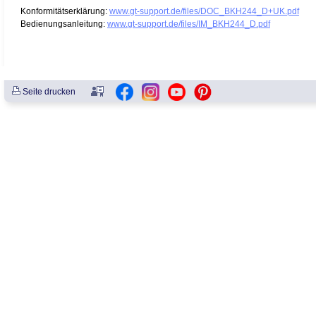
Konformitätserklärung:
www.gt-support.de/files/DOC_BKH244_D+UK.pdf
Bedienungsanleitung:
www.gt-support.de/files/IM_BKH244_D.pdf
Seite drucken