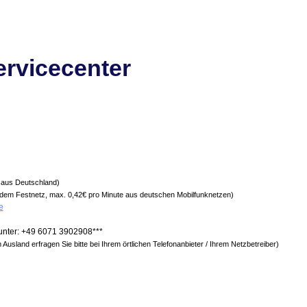
rvicecenter
ei aus Deutschland)
s dem Festnetz, max. 0,42€ pro Minute aus deutschen Mobilfunknetzen)
e
unter: +49 6071 3902908***
Ausland erfragen Sie bitte bei Ihrem örtlichen Telefonanbieter / Ihrem Netzbetreiber)