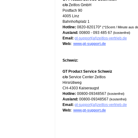
c/o
Zeitlos GmbH
Postfach 90
4005 Linz
Bahnhofsplatz 1
Hotline:
0820-820170*
(*15cent / Minute aus 
Ausland:
00800 - 093 485 67
(kostenfrei)
Email:
gt-support(at)zeitlos-vertrieb.de
Web:
www.gt-support.de
Schweiz:
GT Product Service Schweiz
c/o
Service Center Zeitlos
Hirsrütiweg
CH-4303 Kaiseraugst
Hotline:
00800-09348567
(kostenfrei)
Ausland:
00800-09348567
(kostenfrei)
Email:
gt-support(at)zeitlos-vertrieb.de
Web:
www.gt-support.de