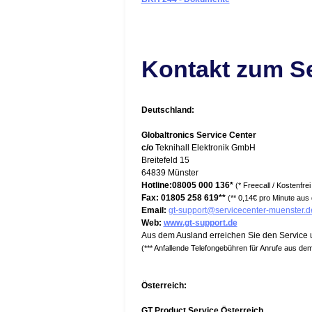
Kontakt zum Se
Deutschland:
Globaltronics Service Center
c/o
Teknihall Elektronik GmbH
Breitefeld 15
64839 Münster
Hotline:08005 000 136*
(* Freecall / Kostenfr
Fax:
01805 258 619**
(** 0,14€ pro Minute au
Email:
gt-support@servicecenter-muenster.d
Web:
www.gt-support.de
Aus dem Ausland erreichen Sie den Service 
(*** Anfallende Telefongebühren für Anrufe aus dem 
Österreich:
GT Product Service Österreich